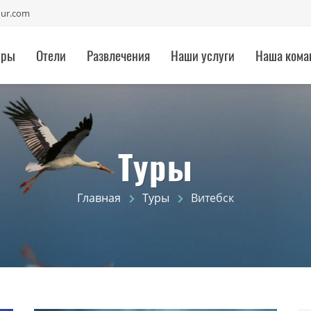
our.com
уры
Отели
Развлечения
Наши услуги
Наша кома
Туры
Главная
Туры
Витебск