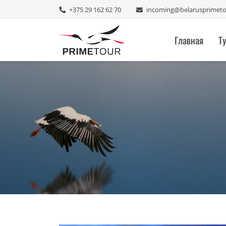
+375 29 162 62 70
incoming@belarusprimet
Главная
Т